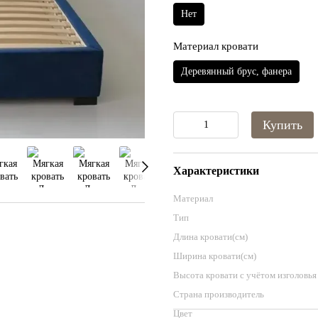
Нет
Материал кровати
Деревянный брус, фанера
Купить
Характеристики
Материал
Тип
Длина кровати(см)
Ширина кровати(см)
Высота кровати с учётом изголовья
Страна производитель
Цвет