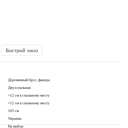
Быстрый заказ
Деревянный брус, фанера
Двухспальная
+12 см к спальному месту
+12 см к спальному месту
105 см
Украина
На выбор