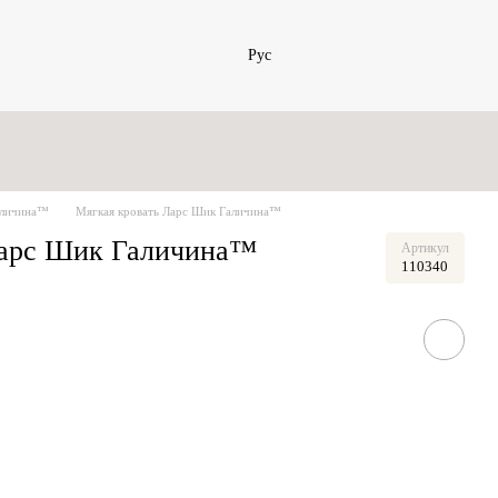
Рус
аличина™
Мягкая кровать Ларс Шик Галичина™
Ларс Шик Галичина™
Артикул
110340