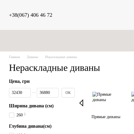
Перейти к основному контенту
+38(067) 406 46 72
Главная
Диваны
Нераскладные диваны
Нераскладные диваны
Цена, грн
От Цена, грн
До Цена, грн
OK
Ширина дивана (см)
1
260
Прямые диваны
Глубина дивана(см)