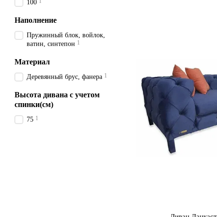
1
100
Наполнение
Пружинный блок, войлок,
1
ватин, синтепон
Материал
1
Деревянный брус, фанера
Высота дивана с учетом
спинки(см)
1
75
Диван Ланкас