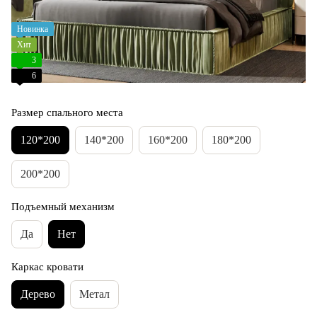
Новинка
Хит
3
6
Размер спального места
120*200
140*200
160*200
180*200
200*200
Подъемный механизм
Да
Нет
Каркас кровати
Дерево
Метал