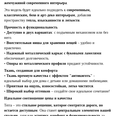
жемчужиной современного интерьера
.
Эта модель будет идеально подходить к
современным,
классическим, бохо и арт-деко интерьерам
, добавляя
пространству
тепла, изысканности и легкости
.
Прочность и функциональность
•
Доступно в двух вариантах
: с подъемным механизмом или без
него.
•
Вместительная ниша для хранения вещей
– удобно и
практично.
•
Надежный металлический каркас с буковыми ламелями
обеспечивает долговечность.
•
Опоры из металлического профиля
придают устойчивости.
Ткань, созданная для комфорта
•
Ткань премиум-качества с эффектом "антикиготь"
-
идеальный выбор для дома с детьми или домашними любимцами.
•
Приятная на ощупь, износостойкая, легко чистится
.
•
Широкий выбор оттенков
– создайте свое идеальное сочетание!
Идеальное соотношение цены и качества
Terra – это
стильное решение, которое смотрится дорого, но
остается доступным
. Она станет
центральным элементом вашей
спальни
, даря вам
эстетику, комфорт и функциональность
за