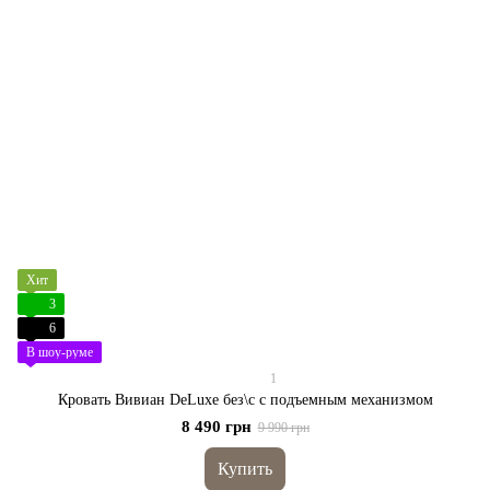
Хит
3
6
В шоу-руме
1
Кровать Вивиан DeLuxe без\с с подъемным механизмом
8 490 грн
9 990 грн
Купить