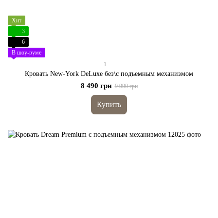
Хит
3
6
В шоу-руме
1
Кровать New-York DeLuxe без\с подъемным механизмом
8 490 грн
9 990 грн
Купить