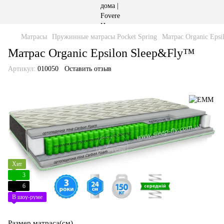
Матрасы
Пружинные матрасы Pocket Spring
Матрас Organic Eps
Матрас Organic Epsilon Sleep&Fly™
Артикул:
010050
Оставить отзыв
Хит
3
6
В шоу-руме
Размер матраса(см)