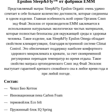
Epsilon Sleep&Fly™ от фабрики ЕММ
Представляемый матрас Sleep&Fly Epsilon Organic очень удачно
сочетает в себе большое количество достоинств, которые соединены
в одном изделии. Главная особенность всей серии Органик Слип
энд Флай Эпсилон от производителя ЕММ заключается в
использовании натуральных экологически чистых материалов,
которые полностью безопасны для окружающей среды и здоровья
человека. Такое изделие, как Sleep&Fly Epsilon Omega обладает
свойством климарегуляции, благодаря встроенной системе Climat
Control. Это обеспечивает поддержку наиболее комфортного
здорового микроклимата в кровати, за счет своевременной
регулировки перепадов температур во время отдыха. Такое
свойство матраса ортопедического Слип энд Флай Эпсилон
выступает гарантией крепкого спокойного сна в любое время года и
при любой погоде.
Состав:
Чехол Био Коттон
Инновационная пена Carbon Foam
термовойлок Eco felt
Пружинный блок IQ Spring