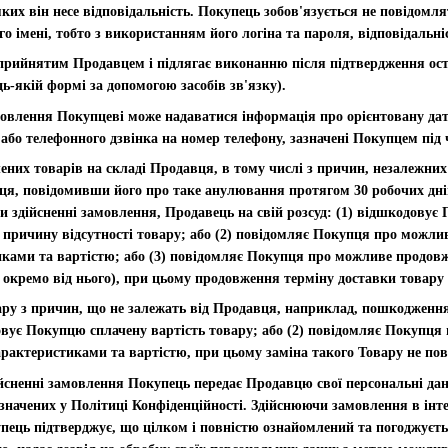
яких він несе відповідальність. Покупець зобов'язується не повідомлят
ого імені, тобто з використанням його логіна та пароля, відповідальн
прийнятим Продавцем і підлягає виконанню після підтвердження ос
ь-якій формі за допомогою засобів зв'язку).
мовлення Покупцеві може надаватися інформація про орієнтовану д
 або телефонного дзвінка на номер телефону, зазначені Покупцем пі
влених товарів на складі Продавця, в тому числі з причин, незалежн
пця, повідомивши його про таке анулювання протягом 30 робочих дні
и здійсненні замовлення, Продавець на свій розсуд: (1) відшкодовує
 причину відсутності товару; або (2) повідомляє Покупця про можлив
ками та вартістю; або (3) повідомляє Покупця про можливе продовже
окремо від нього), при цьому продовження терміну доставки товару 
ару з причин, що не залежать від Продавця, наприклад, пошкодженн
довує Покупцю сплачену вартість товару; або (2) повідомляє Покупц
арактеристиками та вартістю, при цьому заміна такого Товару не по
здійсненні замовлення Покупець передає Продавцю свої персональні д
значених у Політиці Конфіденційності. Здійснюючи замовлення в інте
пець підтверджує, що цілком і повністю ознайомлений та погоджуєть