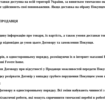
оставки доступна на всій території України, за винятком тимчасово о
е здійснюють свої повноваження. Якщо доставка на обрану Покупце
 ПРОДАВЦЯ
иву інформацію про товари, їх вартість, а також умови доставки то
ар відповідно до умов цього Договору та замовлення Покупця.
рів, в односторонньому порядку, розміщуючи їх в інтернет магазині F
ині Fovere home.
ння Договору при відсутності у Продавця можливостей передати Поку
дку розірвати Договір у випадку грубого порушення Покупцем умов 
:
оговору в односторонньому порядку. Всі зміни набувають чинності з 
лактичні роботи, які можуть спричинити тимчасові перебої в роботі