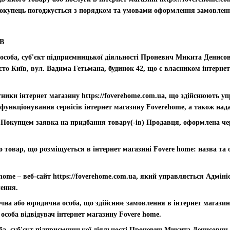
Покупець погоджується з порядком та умовами оформлення замовленн
В
 особа, суб'єкт підприємницької діяльності Проневич Микита Денисов
істо Київ, вул. Вадима Гетьмана, будинок 42, що є власником інтернет
ітники інтернет магазину https://foverehome.com.ua, що здійснюють уп
функціонування сервісів інтернет магазину Foverehome, а також над
Покупцем заявка на придбання товару(-ів) Продавця, оформлена через
о товар, що розміщується в інтернет магазині Fovere home: назва та
 home – веб-сайт https://foverehome.com.ua, який управляється Адмі
лення.
ична або юридична особа, що здійснює замовлення в інтернет магазин
 особа відвідувач інтернет магазину Fovere home.
ба, суб'єкт підприємницької діяльності Проневич Микита Денисович 