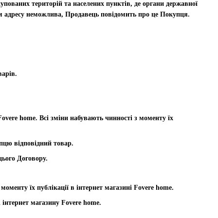
купованих територій та населених пунктів, де органи державної
м адресу неможлива, Продавець повідомить про це Покупця.
варів.
overe home. Всі зміни набувають чинності з моменту їх
пцю відповідний товар.
цього Договору.
моменту їх публікації в інтернет магазині Fovere home.
 інтернет магазину Fovere home.