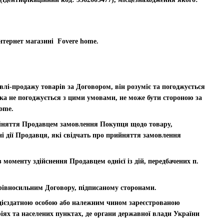
інтернет магазині Fovere home.
лі-продажу товарів за Договором, він розуміє та погоджується
яка не погоджується з цими умовами, не може бути стороною за
ome.
ийняття Продавцем замовлення Покупця щодо товару,
і дії Продавця, які свідчать про прийняття замовлення
 моменту здійснення Продавцем однієї із дій, передбачених п.
є рівносильним Договору, підписаному сторонами.
 дієздатною особою або належним чином зареєстрованою
ях та населених пунктах, де органи державної влади України