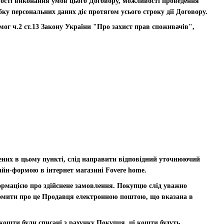
вості виконання умов цього Договору, можливості проведення
ку персональних даних діє протягом усього строку дії Договору.
ог ч.2 ст.13 Закону України "Про захист прав споживачів",
ених в цьому пункті, слід направити відповідний уточнюючий
йн-формою в інтернет магазині Fovere home.
ормацією про здійснене замовлення. Покупцю слід уважно
домити про це Продавця електронною поштою, що вказана в
ошти були списані з рахунку Покупця, ці кошти будуть