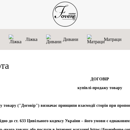
Ліжка
Дивани
Матраци
рта
ДОГОВІР
купівлі-продажу товару
у товару ("Договір") визначає принципи взаємодії сторін при пропону
ідно до ст. 633 Цивільного кодексу України – його умови є однаковим
-якого товару або послуги в інтернет магазині https://foverehome.c