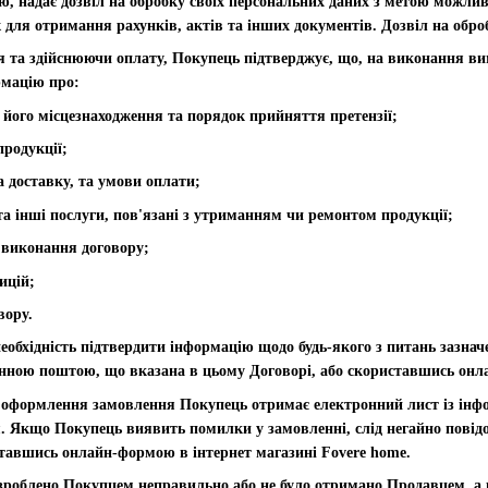
ю, надає дозвіл на обробку своїх персональних даних з метою можли
 для отримання рахунків, актів та інших документів. Дозвіл на оброб
 та здійснюючи оплату, Покупець підтверджує, що, на виконання вим
рмацію про:
 його місцезнаходження та порядок прийняття претензії;
продукції;
а доставку, та умови оплати;
 та інші послуги, пов'язані з утриманням чи ремонтом продукції;
о виконання договору;
ицій;
вору.
обхідність підтвердити інформацію щодо будь-якого з питань зазнач
нною поштою, що вказана в цьому Договорі, або скориставшись онла
а оформлення замовлення Покупець отримає електронний лист із інф
. Якщо Покупець виявить помилки у замовленні, слід негайно пові
ставшись онлайн-формою в інтернет магазині Fovere home.
зроблено Покупцем неправильно або не було отримано Продавцем, а к