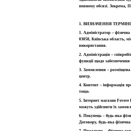
повному обсязі. Зокрема, 
1. ВИЗНАЧЕННЯ ТЕРМІНІ
1. Адміністратор – фізична
03058, Київська область, м
використання.
2. Адміністрація – співроб
функції щодо забезпечення 
3. Замовлення – розміщена 
центр.
4. Контент – інформація пр
тощо.
5. Інтернет магазин Fovere
можуть здійснити їх замов
6. Покупець – будь-яка фіз
Договору, будь-яка фізична
7. Продавець – Фізична осо