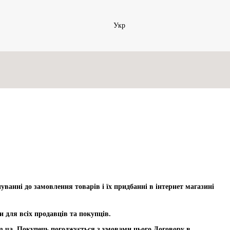
Укр
ванні до замовлення товарів і їх придбанні в інтернет магазині
и для всіх продавців та покупців.
om.ua, Покупець погоджується з умовами цього Договору в