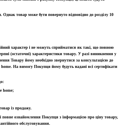
. Однак товар може бути повернуто відповідно до розділу 10
ційний характер і не можуть сприйматися як такі, що повною
ерпні (остаточні) характеристики товару. У разі виникнення у
ення Товару йому необхідно звернутися за консультацією до
 home. На вимогу Покупця йому будуть надані всі сертифікати
що:
re home;
товар із продажу.
і повне ознайомлення Покупця з інформацією про ціну товару,
рантійного обслуговування.