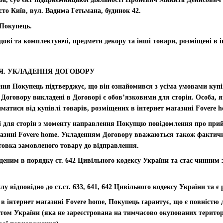
сто Київ, вул. Вадима Гетьмана, будинок 42.
 Покупець.
ладові та комплектуючі, предмети декору та інші товари, розміщені в 
НЯ. УКЛАДЕННЯ ДОГОВОРУ
ння Покупець підтверджує, що він ознайомився з усіма умовами купів
Договору викладені в Договорі є обов’язковими для сторін. Особа, 
атися від купівлі товарів, розміщених в інтернет магазині Fovere h
ті для сторін з моменту направлення Покупцю повідомлення про пр
газині Fovere home. Укладенням Договору вважаються також фактичн
товка замовленого товару до відправлення.
деним в порядку ст. 642 Цивільного кодексу України та стає чинним з
лу відповідно до ст.ст. 633, 641, 642 Цивільного кодексу України та 
в інтернет магазині Fovere home, Покупець гарантує, що є повністю
ом України (яка не зареєстрована на тимчасово окупованих територі