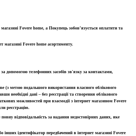
 магазині Fovere home, а Покупець зобов’язується оплатити та
нет магазині Fovere home асортименту.
 за допомогою телефонних засобів зв'язку за контактами,
ome (з метою подальшого використання власного облікового
ши необхідні дані – без реєстрації та створення облікового
даткових можливостей при взаємодії з інтернет магазином Fovere
или реєстрацію.
е повну відповідальність за надання недостовірних даних, яке
або інших ідентифікатор передбачений в інтернет магазині Fovere