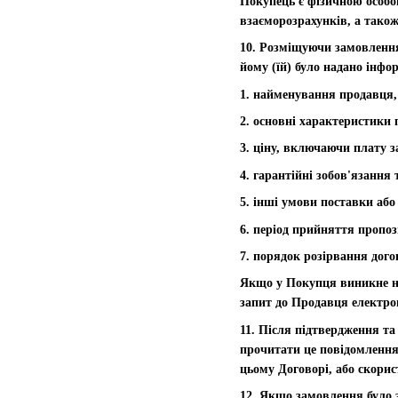
Покупець є фізичною особо
взаєморозрахунків, а також
10. Розміщуючи замовлення
йому (їй) було надано інфо
1. найменування продавця,
2. основні характеристики 
3. ціну, включаючи плату з
4. гарантійні зобов'язання
5. інші умови поставки аб
6. період прийняття пропоз
7. порядок розірвання дого
Якщо у Покупця виникне не
запит до Продавця електро
11. Після підтвердження т
прочитати це повідомлення
цьому Договорі, або скори
12. Якщо замовлення було 