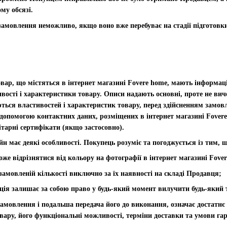
му обсязі.
замовлення неможливо, якщо воно вже перебуває на стадії підготовки
Товар, що містяться в інтернет магазині Fovere home, мають інформа
вості і характеристики товару. Описи надають основні, проте не вич
ться властивостей і характеристик товару, перед здійсненням замовл
допомогою контактних даних, розміщених в інтернет магазині Fovere
нітарні сертифікати (якщо застосовно).
йн має деякі особливості. Покупець розуміє та погоджується із тим, 
оже відрізнятися від кольору на фотографії в інтернет магазині Fove
замовленій кількості виключно за їх наявності на складі Продавця;
ція залишає за собою право у будь-який момент вилучити будь-який 
мовлення і подальша передача його до виконання, означає достатнє 
вару, його функціональні можливості, терміни доставки та умови га