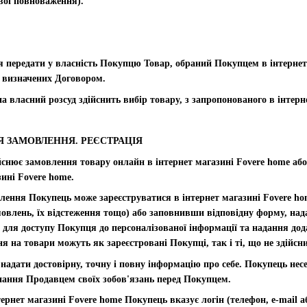
вої повноваження).
я передати у власність Покупцю Товар, обраний Покупцем в інтернет
 визначених Договором.
на власний розсуд здійснить вибір товару, з запропонованого в інтер
Я ЗАМОВЛЕННЯ. РЕЄСТРАЦІЯ
йснює замовлення товару онлайн в інтернет магазині Fovere home або
ині Fovere home.
лення Покупець може зареєструватися в інтернет магазині Fovere h
влень, їх відстеження тощо) або заповнивши відповідну форму, надав
а для доступу Покупця до персоналізованої інформації та надання до
на товари можуть як зареєстровані Покупці, так і ті, що не здійсн
 надати достовірну, точну і повну інформацію про себе. Покупець нес
ання Продавцем своїх зобов'язань перед Покупцем.
нтернет магазині Fovere home Покупець вказує логін (телефон, e-mail 