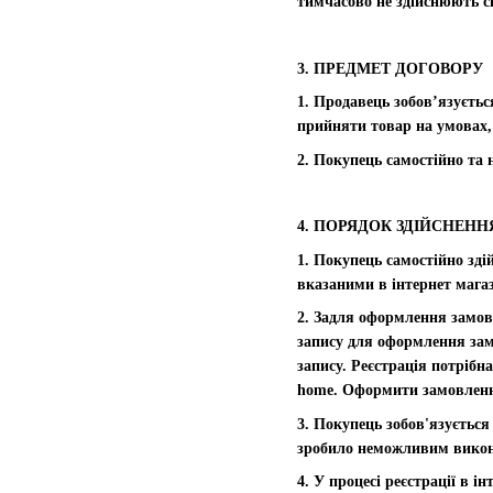
тимчасово не здійснюють с
3. ПРЕДМЕТ ДОГОВОРУ
1. Продавець зобов’язуєтьс
прийняти товар на умовах,
2. Покупець самостійно та 
4. ПОРЯДОК ЗДІЙСНЕНН
1. Покупець самостійно зді
вказаними в інтернет магаз
2. Задля оформлення замов
запису для оформлення замо
запису. Реєстрація потрібн
home. Оформити замовлення 
3. Покупець зобов'язується
зробило неможливим викон
4. У процесі реєстрації в і