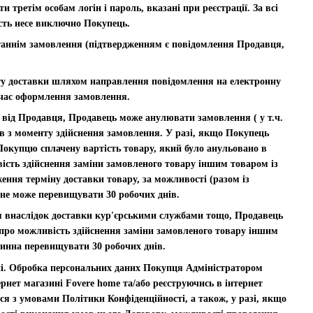
и третім особам логін і пароль, вказані при реєстрації. За всі
ість несе виключно Покупець.
таннім замовлення (підтвердженням є повідомлення Продавця,
ату доставки шляхом направлення повідомлення на електронну
д час оформлення замовлення.
их від Продавця, Продавець може анулювати замовлення ( у т.ч.
в з моменту здійснення замовлення. У разі, якщо Покупець
 Покупцю сплачену вартість товару, який було анульовано в
ість здійснення заміни замовленого товару іншим товаром із
ння терміну доставки товару, за можливості (разом із
не може перевищувати 30 робочих днів.
я внаслідок доставки кур'єрськими службами тощо, Продавець
я про можливість здійснення заміни замовленого товару іншим
винна перевищувати 30 робочих днів.
ані. Обробка персональних даних Покупця Адміністратором
рнет магазині Fovere home та/або реєструючись в інтернет
ся з умовами Політики Конфіденційності, а також, у разі, якщо