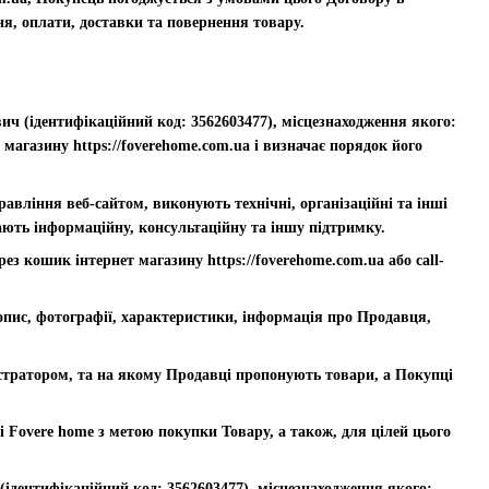
я, оплати, доставки та повернення товару.
ич (ідентифікаційний код: 3562603477), місцезнаходження якого:
 магазину https://foverehome.com.ua і визначає порядок його
равління веб-сайтом, виконують технічні, організаційні та інші
ають інформаційну, консультаційну та іншу підтримку.
 кошик інтернет магазину https://foverehome.com.ua або call-
 опис, фотографії, характеристики, інформація про Продавця,
ністратором, та на якому Продавці пропонують товари, а Покупці
і Fovere home з метою покупки Товару, а також, для цілей цього
(ідентифікаційний код: 3562603477), місцезнаходження якого: