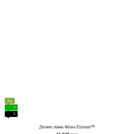
Хіт
3
3
Дитяче ліжко Фіона Elysium™