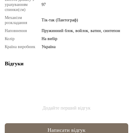
урахуванням
97
спинки(см)
Механізм
Тік-так (Пантограф)
розкладання
Наповнення
Пружинний блок, войлок, ватин, синтепон
Колір
На вибір
Країна виробник
Україна
Відгуки
Додайте перший відгук
Написати відгук