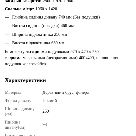
Загальні габарити:
2500 х 970 х 980
Спальне місце:
1960 х 1420
Глибина сидіння дивану 740 мм (Без подушки)
Висота сидіння (посадки) 460 мм
Ширина підлокітника 250 мм
Висота підлокітника 630 мм
Комплектується
двома
подушками 970 х 470 х 250
та
двома
маленькими (декоративними) 400х400, наповнення
подушок холлофайбер.
Характеристики
Матеріал
Дерев`яний брус, фанера
Форма дивану
Прямий
Ширина дивану
250
(см)
Глибина
98
дивану(см)
Висота дивану з