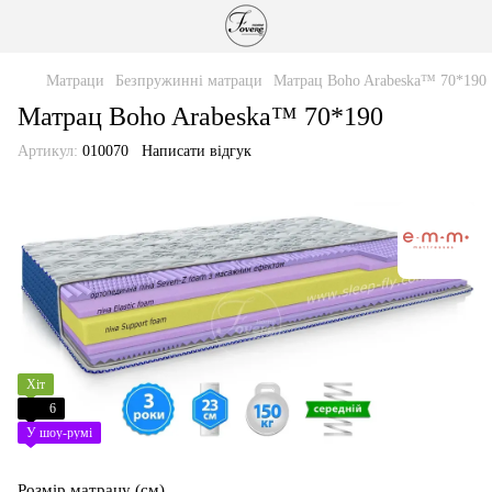
Матраци
Безпружинні матраци
Матрац Boho Arabeska™ 70*190
Матрац Boho Arabeska™ 70*190
Артикул:
010070
Написати відгук
Хіт
6
У шоу-румі
Розмір матрацу (см)