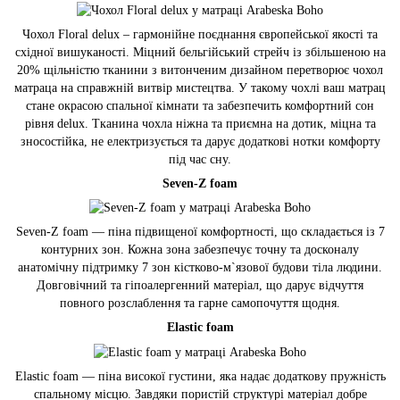
Чохол Floral delux – гармонійне поєднання європейської якості та
східної вишуканості. Міцний бельгійський стрейч із збільшеною на
20% щільністю тканини з витонченим дизайном перетворює чохол
матраца на справжній витвір мистецтва. У такому чохлі ваш матрац
стане окрасою спальної кімнати та забезпечить комфортний сон
рівня delux. Тканина чохла ніжна та приємна на дотик, міцна та
зносостійка, не електризується та дарує додаткові нотки комфорту
під час сну.
Seven-Z foam
Seven-Z foam — піна підвищеної комфортності, що складається із 7
контурних зон. Кожна зона забезпечує точну та досконалу
анатомічну підтримку 7 зон кістково-м`язової будови тіла людини.
Довговічний та гіпоалергенний матеріал, що дарує відчуття
повного розслаблення та гарне самопочуття щодня.
Elastic foam
Elastic foam — піна високої густини, яка надає додаткову пружність
спальному місцю. Завдяки пористій структурі матеріал добре