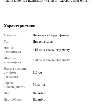
наших клиентов палитрами тканей и подобрать цвет онлайн:
Характеристики
Материал
Деревянный брус, фанера
Тип
Двухспальная
Длина
+15 см к спальному месту
кровати(см)
Ширина
+20 см к спальному месту
кровати(см)
Высота кровати
с учётом
115 см
изголовья
Страна
Украина
производитель
Цвет
На выбор
Цвет оббивки
На вибір