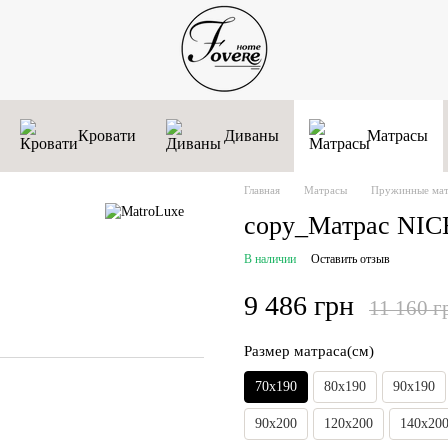
Кровати
Диваны
Матрасы
Главная
Матрасы
Пружинные матр
copy_Матрас NIC
В наличии
Оставить отзыв
9 486 грн
11 160 г
Размер матраса(см)
70х190
80х190
90x190
90x200
120x200
140x20