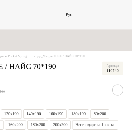
Рус
асы Pocket Spring
copy_Матрас NICE / НАЙС 70*190
E / НАЙС 70*190
Артикул
110740
рн
120x190
140x190
160x190
180x190
80x200
0
160x200
180x200
200x200
Нестандарт за 1 кв. м.