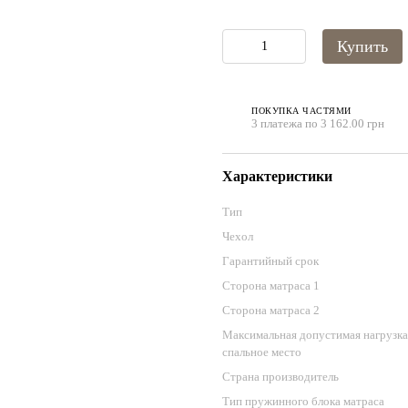
Купить
ПОКУПКА ЧАСТЯМИ
3 платежа по 3 162.00 грн
Характеристики
Тип
Чехол
Гарантийный срок
Сторона матраса 1
Сторона матраса 2
Максимальная допустимая нагрузка
спальное место
Страна производитель
Тип пружинного блока матраса