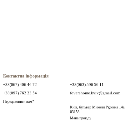
Контактна інформація
+38(067) 406 46 72
+38(063) 596 56 11
+38(097) 762 23 54
foverehome.kyiv@gmail.com
Передзвонити вам?
Київ, бульвар Миколи Руденка 14а,
03158
Мапа проїзду