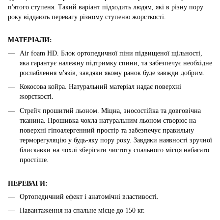
п'ятого ступеня. Такий варіант підходить людям, які в різну пору
року віддають перевагу різному ступеню жорсткості.
МАТЕРІАЛИ:
Air foam HD. Блок ортопедичної піни підвищеної щільності,
яка гарантує належну підтримку спини, та забезпечує необхідне
рослаблення м'язів, завдяки якому ранок буде завжди добрим.
Кокосова койра. Натуральний матеріал надає поверхні
жорсткості.
Стрейч прошитий льоном. Міцна, зносостійка та довговічна
тканина. Прошивка чохла натуральним льоном створює на
поверхні гіпоалергенний простір та забезпечує правильну
терморегуляцію у будь-яку пору року. Завдяки наявності зручної
блискавки на чохлі зберігати чистоту спального місця набагато
простіше.
ПЕРЕВАГИ:
Ортопедичний ефект і анатомічні властивості.
Навантаження на спальне місце до 150 кг.